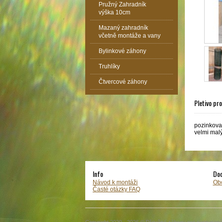
Pružný Zahradník
výška 10cm
Mazaný zahradník
včetně montáže a vany
Bylinkové záhony
Truhlíky
Čtvercové záhony
Pletivo pr
pozinkovan
velmi malý
Info
Dod
Návod k montáži
Ob
Časté otázky FAQ