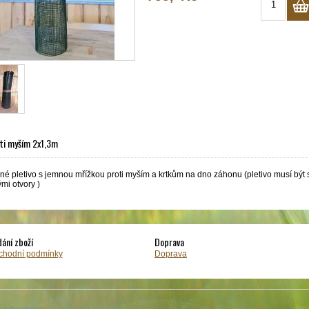
oti myším 2x1,3m
é pletivo s jemnou mřížkou proti myším a krtkům na dno záhonu (pletivo musí být s
mi otvory )
ání zboží
Doprava
chodní podmínky
Doprava