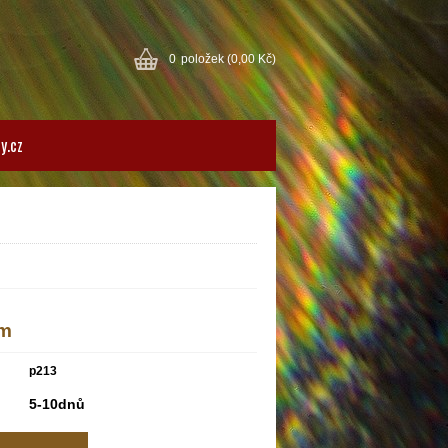
0
položek
(0,00 Kč)
y.cz
3m
p213
5-10dnů