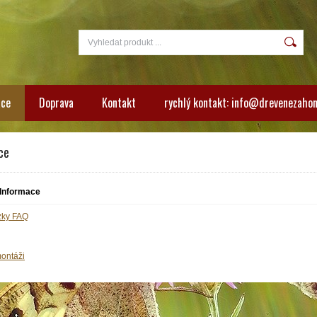
ace
Doprava
Kontakt
rychlý kontakt: info@drevenezahon
ce
Informace
zky FAQ
ontáži