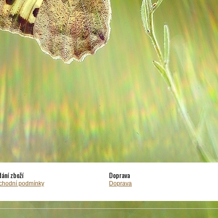
ání zboží
Doprava
chodní podmínky
Doprava