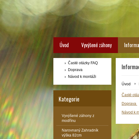
Úvod
Vyvýšené záhony
Inform
Časté otázky FAQ
Informa
Doprava
Návod k montáži
Úvod
Časté otá
Kategorie
Doprava
Návod k m
Vyvýšené záhony z
modřínu
Narovnaný Zahradník
výška 82cm