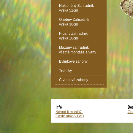
Nakloněný Zahradník
výška 52cm
Ohebný Zahradník
výška 30cm
Pružný Zahradník
výška 10cm
Mazaný zahradník
včetně montáže a vany
Bylinkové záhony
Truhlíky
Čtvercové záhony
Info
Dod
Návod k montáži
Ob
Časté otázky FAQ